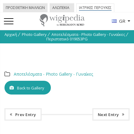
ΠΡΟΣΘΕΤΙΚΗ ΜΑΛΛΙΩΝ
ΑΛΩΠΕΚΙΑ
ΙΑΤΡΙΚΕΣ ΠΕΡΟΥΚΕΣ
GR
Αρχική
Photo Gallery
Απoτελέσματα - Phοtο Gallery - Γυναίκες
Περιστατικό 019053PG
Απoτελέσματα - Phοtο Gallery - Γυναίκες
Back to Gallery
Prev Entry
Next Entry