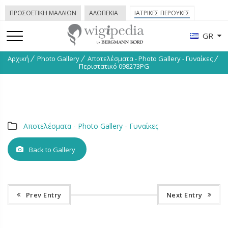
ΠΡΟΣΘΕΤΙΚΗ ΜΑΛΛΙΩΝ
ΑΛΩΠΕΚΙΑ
ΙΑΤΡΙΚΕΣ ΠΕΡΟΥΚΕΣ
GR
Αρχική
Photo Gallery
Απoτελέσματα - Phοtο Gallery - Γυναίκες
Περιστατικό 098273PG
Απoτελέσματα - Phοtο Gallery - Γυναίκες
Back to Gallery
Prev Entry
Next Entry