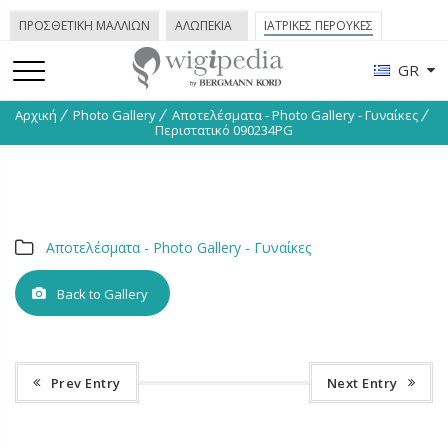
ΠΡΟΣΘΕΤΙΚΗ ΜΑΛΛΙΩΝ
ΑΛΩΠΕΚΙΑ
ΙΑΤΡΙΚΕΣ ΠΕΡΟΥΚΕΣ
GR
Αρχική
Photo Gallery
Απoτελέσματα - Phοtο Gallery - Γυναίκες
Περιστατικό 090234PG
Απoτελέσματα - Phοtο Gallery - Γυναίκες
Back to Gallery
Prev Entry
Next Entry