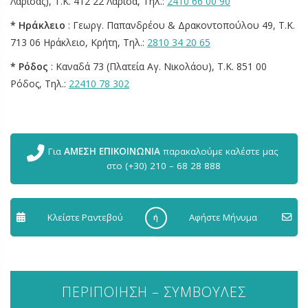
Λάρισας), Τ.Κ. 412 22 Λάρισα, Τηλ.:
2410 66 00 90
* Ηράκλειο
: Γεωργ. Παπανδρέου & Δρακοντοπούλου 49, Τ.Κ.
713 06 Ηράκλειο, Κρήτη, Τηλ.:
2810 34 20 65
* Ρόδος
: Καναδά 73 (Πλατεία Αγ. Νικολάου), Τ.Κ. 851 00
Ρόδος, Τηλ.:
22410 78 302
Για
ΑΜΕΣΗ ΕΠΙΚΟΙΝΩΝΙΑ
παρακαλούμε καλέστε μας
στο (+30) 210 – 68 28 888
Κλείστε Ραντεβού
Aφήστε Μήνυμα
ή
ΠΕΡΙΠΟΙΗΣΗ – ΣΥΜΒΟΥΛΕΣ