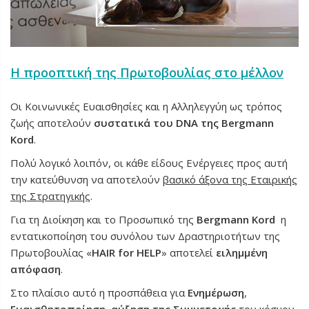
Η προοπτική της Πρωτοβουλίας στο μέλλον
Οι Κοινωνικές Ευαισθησίες και η Αλληλεγγύη ως τρόπος
ζωής αποτελούν
συστατικά του
DNA
της
Bergmann
Kord
.
Πολύ λογικό λοιπόν, οι κάθε είδους Ενέργειες προς αυτή
την κατεύθυνση να αποτελούν
βασικό άξονα της Εταιρικής
της Στρατηγικής
.
Για τη Διοίκηση και το Προσωπικό της
Bergmann Kord
η
εντατικοποίηση του συνόλου των Δραστηριοτήτων της
Πρωτοβουλίας «
HAIR for HELP
» αποτελεί
ειλημμένη
απόφαση
.
Στο πλαίσιο αυτό η προσπάθεια για
Ενημέρωση
,
Ευαισθητοποίηση
,
αύξηση της Συμμετοχής
του κόσμου