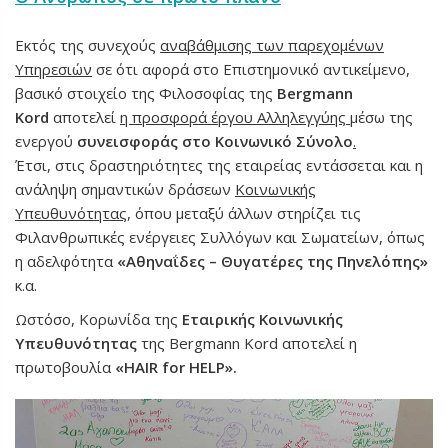
Εκτός της συνεχούς
αναβάθμισης των παρεχομένων
Υπηρεσιών
σε ότι αφορά στο Επιστημονικό αντικείμενο,
βασικό στοιχείο της Φιλοσοφίας της
Bergmann
Kord
αποτελεί
η προσφορά έργου Αλληλεγγύης
μέσω της
ενεργού
συνεισφοράς στο Κοινωνικό Σύνολο
.
Έτσι, στις δραστηριότητες της εταιρείας εντάσσεται και η
ανάληψη σημαντικών δράσεων
Κοινωνικής
Υπευθυνότητας
, όπου μεταξύ άλλων στηρίζει τις
Φιλανθρωπικές ενέργειες Συλλόγων και Σωματείων, όπως
η αδελφότητα
«Αθηναΐδες – Θυγατέρες της Πηνελόπης»
κ.α.
Ωστόσο, Κορωνίδα της
Εταιρικής Κοινωνικής
Υπευθυνότητας
της Bergmann Kord αποτελεί η
πρωτοβουλία
«HAIR for HELP».