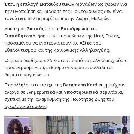
Έτσι, η
επιλογή
Εκπαιδευτικών Μονάδων
ως χώρων για
την υλοποίηση και διάδοση της Πρωτοβουλίας δεν είναι
τυχαία και δεν περιορίζεται στην Δωρεά Μαλλιών.
Απώτερος
Σκοπός
είναι η
Επιμόρφωση
και
Ευαισθητοποίηση
των εκπροσώπων της Νέας Γενιάς,
προκειμένου να ενστερνιστούν τις
Αξίες του
Εθελοντισμού
και της
Κοινωνικής Αλληλεγγύης
.
«Σήμερα δωρίζουμε 25 εκατοστά από τα μαλλιά μας, αύριο
προσφέρουμε Αίμα, μεθαύριο γινόμαστε συνειδητοί
δωρητές οργάνων …».
Παράλληλα, τα στελέχη της
Bergmann Kord
συμμετέχουν
ενεργά σε
Ενημερωτικά
και
Υποστηρικτικά σεμινάρια
,
σχετικά με την
αναβάθμιση της Ποιότητας Ζωής του
ογκολογικού ασθενή
.