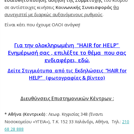
σε αντίστοιχες κινήσεις
Κοινωνικής Συνεισφοράς
θα
συνεχιστεί με διαρκώς αυξανόμενους ρυθμούς
.
Είναι κάτι που έχουμε ΟΛΟΙ ανάγκη!
Για την ολοκληρωμένη “HAIR for HELP”
Ενημέρωσή σας , επιλέξτε το θέμα που σας
ενδιαφέρει, εδώ.
Δείτε Στιγμιότυπα από τις Εκδηλώσεις “HAIR for
HELP” (φωτογραφίες & βίντεο)
Διευθύνσεις Επιστημονικών Κέντρων :
* Αθήνα (Κεντρικά)
: Λεωφ. Κηφισίας 348 (Έναντι
Νοσοκομείου «ΥΓΕΙΑ»), Τ.Κ. 152 33 Χαλάνδρι, Αθήνα,
Τηλ.:
210
68 28 888