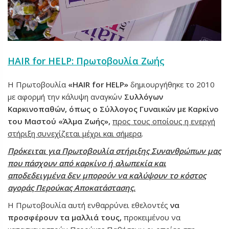
HAIR for HELP: Πρωτοβουλία Ζωής
Η Πρωτοβουλία
«HAIR for HELP»
δημιουργήθηκε το 2010
με αφορμή την κάλυψη αναγκών
Συλλόγων
Καρκινοπαθών, όπως ο Σύλλογος Γυναικών με Καρκίνο
του Μαστού «Άλμα Ζωής»
,
προς τους οποίους η ενεργή
στήριξη συνεχίζεται μέχρι και σήμερα
.
Πρόκειται για Πρωτοβουλία στήριξης Συνανθρώπων μας
που πάσχουν από καρκίνο ή αλωπεκία και
αποδεδειγμένα δεν μπορούν να καλύψουν το κόστος
αγοράς Περούκας Αποκατάστασης.
Η Πρωτοβουλία αυτή ενθαρρύνει εθελοντές
να
προσφέρουν τα μαλλιά τους
,
προκειμένου να