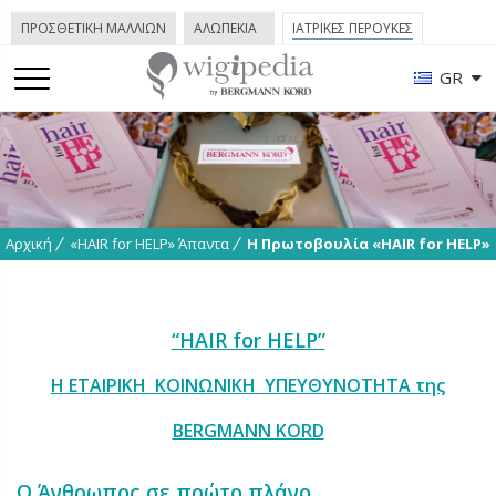
ΠΡΟΣΘΕΤΙΚΗ ΜΑΛΛΙΩΝ
ΑΛΩΠΕΚΙΑ
ΙΑΤΡΙΚΕΣ ΠΕΡΟΥΚΕΣ
GR
Αρχική
«HAIR for HELP» Άπαντα
Η Πρωτοβουλία «HAIR for HELP»
“HAIR for HELP”
Η ΕΤΑΙΡΙΚΗ ΚΟΙΝΩΝΙΚΗ ΥΠΕΥΘΥΝΟΤΗΤΑ της
BERGMANN KORD
Ο Άνθρωπος σε πρώτο πλάνο