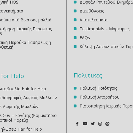
χνική HOS
Δωρεάν Ραντεβού Ενημέρ
εονεκτήματα
Διευθύνσεις
ούκα από δικά σας μαλλιά
Αποτελέσματα
τήρηση Ιατρικής Περούκας
Testimonials – Μαρτυρίες
S
FAQs
σική Περούκα Παθήσεως ή
Κάλυψη Ασφαλιστικών Ταμ
νθετική
Πολιτικές
 for Help
Πολιτική Ποιότητας
τοβουλία Hair for Help
Πολιτική Απορρήτου
οδιαγραφές Δωρεάς Μαλλιών
Πιστοποίηση Ιατρικής Περο
νε Δωρητής Μαλλιών
ε Συν – Εργάτης (Κομμωτήριο
οπικοί Φορείς)
ηλώσεις Ηair for Help