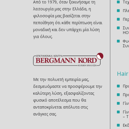
Από το 1979, όταν ξεκινήσαμε τη
Τε
λειτουργία μας στην Ελλάδα, η
Πλ
φιλοσοφία μας βασίζεται στην
Περ
πεποίθηση ότι κάθε περίπτωση είναι
Συν
μοναδική και δεν υπάρχει μία λύση
HO
για όλους.
Φυ
Συ
Hair
Με την πολυετή εμπειρία μας,
Πρω
δεσμευόμαστε να προσφέρουμε την
καλύτερη λύση, εξασφαλίζοντας
Πρ
φυσικό αποτέλεσμα που θα
Γί
ανταποκρίνεται απόλυτα στις
Γίν
ανάγκες σας.
– Τ
Εκδ