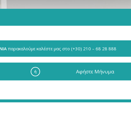
ΝΙΑ
παρακαλούμε καλέστε μας στο (+30) 210 – 68 28 888
Aφήστε Μήνυμα
ή
- Phοtο Gallery - Γυναίκε