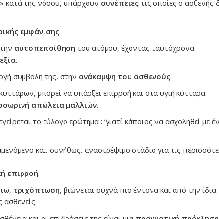
η» κατά της νόσου, υπάρχουν
συνέπειες
τις οποίες ο ασθενής 
ρικής εμφάνισης
.
 την
αυτοπεποίθηση
του ατόμου, έχοντας ταυτόχρονα
εξία
.
εργή συμβολή της, στην
ανάκαμψη του ασθενούς
.
υττάρων, μπορεί να υπάρξει επιρροή και στα υγιή κύτταρα.
οσωρινή απώλεια μαλλιών
.
γείρεται το εύλογο ερώτημα : ‘γιατί κάποιος να ασχοληθεί με έ
αμενόμενο και, συνήθως, αναστρέψιμο στάδιο για τις περισσότ
κή επιρροή
.
τω,
τριχόπτωση
, βιώνεται συχνά πιο έντονα και από την ίδια
ς ασθενείς.
ασθένεια και οι επιδράσεις της είναι μια
πραγματική πρόκληση