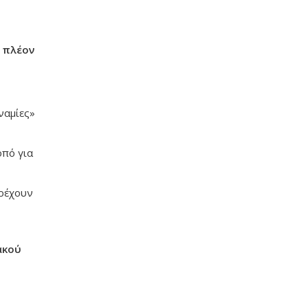
ν
πλέον
ναμίες»
οπό για
αρέχουν
ακού