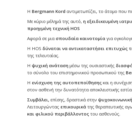
Η
Bergmann
Kord
αντιμετωπίζει, το άτομο που πά
Με κύριο μέλημά της αυτό,
η εξειδικευμένη ιατρ
προηγμένη τεχνική
HOS
Αφορά σε μια
σπουδαία καινοτομία
για ογκολογι
Η HOS
δύναται να αντικαταστήσει επιτυχώς
τ
της τελευταίας.
Η
ψυχική ανάταση
μέσω της ουσιαστικής
διασφά
το σύνολο του επιστημονικού προσωπικού της
Be
Η
ενίσχυση της αυτοπεποίθησης
και η συνέχισ
στον ασθενή την δυνατότητα αποκλειστικής εστί
Συμβάλει,
επίσης, δραστικά στην
ψυχοκοινωνικ
Λειτουργώντας
επικουρικά
της θεραπευτικής αγω
και φιλικού περιβάλλοντος
του ασθενούς.