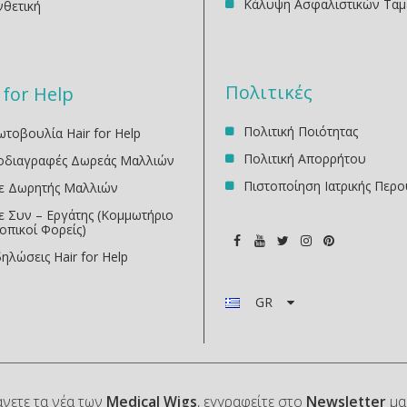
Κάλυψη Ασφαλιστικών Ταμ
νθετική
Πολιτικές
 for Help
Πολιτική Ποιότητας
τοβουλία Hair for Help
Πολιτική Απορρήτου
οδιαγραφές Δωρεάς Μαλλιών
Πιστοποίηση Ιατρικής Περο
νε Δωρητής Μαλλιών
ε Συν – Εργάτης (Κομμωτήριο
οπικοί Φορείς)
ηλώσεις Ηair for Help
GR
άνετε τα νέα των
Medical Wigs
, εγγραφείτε στο
Newsletter
μα