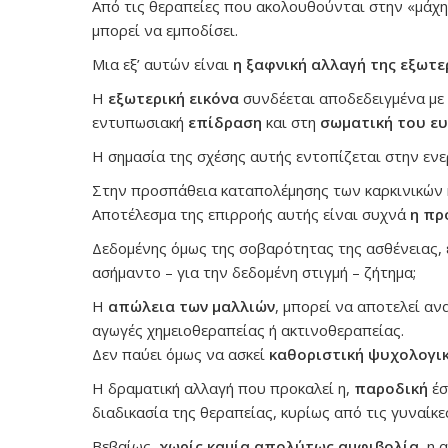
Από τις θεραπείες που ακολουθούνται στην «μάχ
μπορεί να εμποδίσει.
Μια εξ’ αυτών είναι
η ξαφνική αλλαγή της εξωτε
Η
εξωτερική εικόνα
συνδέεται αποδεδειγμένα με
εντυπωσιακή
επίδραση
και στη
σωματική του ευ
Η σημασία της σχέσης αυτής εντοπίζεται στην εν
Στην προσπάθεια καταπολέμησης των καρκινικών κ
Αποτέλεσμα της επιρροής αυτής είναι συχνά
η πρ
Δεδομένης όμως της σοβαρότητας της ασθένειας, ε
ασήμαντο – για την δεδομένη στιγμή – ζήτημα;
Η
απώλεια των μαλλιών
, μπορεί να αποτελεί αν
αγωγές χημειοθεραπείας ή ακτινοθεραπείας.
Δεν παύει όμως να ασκεί
καθοριστική ψυχολογι
Η δραματική αλλαγή που προκαλεί η,
παροδική
έσ
διαδικασία της θεραπείας, κυρίως από τις γυναίκε
Βεβαίως,
χωρίς καμία απολύτως αμφιβολία
, η 