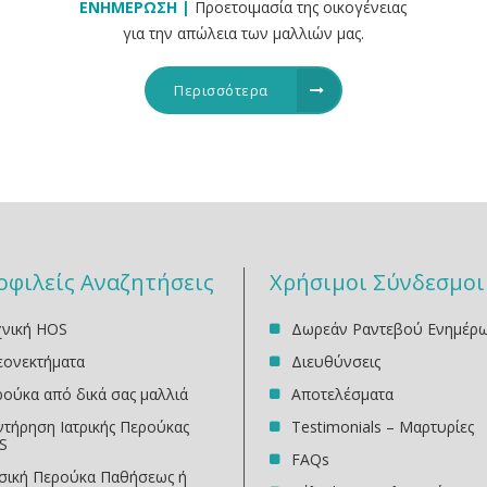
ΕΝΗΜΕΡΩΣΗ |
Προετοιμασία της οικογένειας
για την απώλεια των μαλλιών μας.
Περισσότερα
οφιλείς Αναζητήσεις
Χρήσιμοι Σύνδεσμοι
χνική HOS
Δωρεάν Ραντεβού Ενημέρ
εονεκτήματα
Διευθύνσεις
ούκα από δικά σας μαλλιά
Αποτελέσματα
τήρηση Ιατρικής Περούκας
Testimonials – Μαρτυρίες
S
FAQs
σική Περούκα Παθήσεως ή