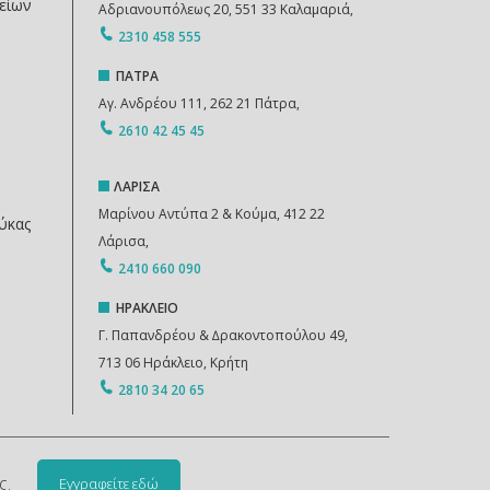
είων
Αδριανουπόλεως 20, 551 33 Καλαμαριά,
2310 458 555
ΠΑΤΡΑ
Αγ. Ανδρέου 111, 262 21 Πάτρα,
2610 42 45 45
ΛΑΡΙΣΑ
Μαρίνου Αντύπα 2 & Κούμα, 412 22
ύκας
Λάρισα,
2410 660 090
ΗΡΑΚΛΕΙΟ
Γ. Παπανδρέου & ∆ρακοντοπούλου 49,
713 06 Ηράκλειο, Κρήτη
2810 34 20 65
ς.
Εγγραφείτε εδώ