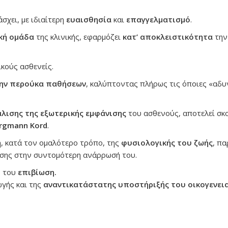
σχει, με ιδιαίτερη
ευαισθησία
και
επαγγελματισμό
.
ική ομάδα
της κλινικής, εφαρμόζει
κατ’ αποκλειστικότητα
τη
κούς ασθενείς.
ην περούκα παθήσεων
, καλύπτοντας πλήρως τις όποιες «αδυ
λισης της εξωτερικής εμφάνισης
του ασθενούς, αποτελεί σκ
rgmann
Kord
.
η, κατά τον ομαλότερο τρόπο, της
φυσιολογικής του ζωής
, π
ασης στην συντομότερη ανάρρωσή του.
ή
του
επιβίωση.
γής και της
αναντικατάστατης υποστήριξής του οικογενει