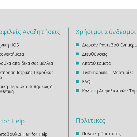
οφιλείς Αναζητήσεις
Χρήσιμοι Σύνδεσμοι
χνική HOS
Δωρεάν Ραντεβού Ενημέρ
εονεκτήματα
Διευθύνσεις
ούκα από δικά σας μαλλιά
Αποτελέσματα
τήρηση Ιατρικής Περούκας
Testimonials – Μαρτυρίες
S
FAQs
σική Περούκα Παθήσεως ή
Κάλυψη Ασφαλιστικών Ταμ
νθετική
Πολιτικές
 for Help
Πολιτική Ποιότητας
τοβουλία Hair for Help