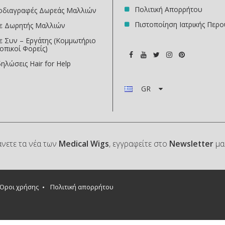
Πολιτική Απορρήτου
οδιαγραφές Δωρεάς Μαλλιών
Πιστοποίηση Ιατρικής Περο
νε Δωρητής Μαλλιών
ε Συν – Εργάτης (Κομμωτήριο
οπικοί Φορείς)
ηλώσεις Ηair for Help
GR
άνετε τα νέα των
Medical Wigs
, εγγραφείτε στο
Newsletter
μα
Όροι χρήσης
Πολιτική απορρήτου