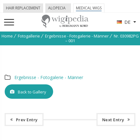
HAIR REPLACEMENT
ALOPECIA
MEDICAL WIGS
DE
Home
Fotogallerie
Ergebnisse - Fotogalerie - Männer
Nr. 030982PG
– 001
Ergebnisse - Fotogalerie - Männer
Back to Gallery
Prev Entry
Next Entry