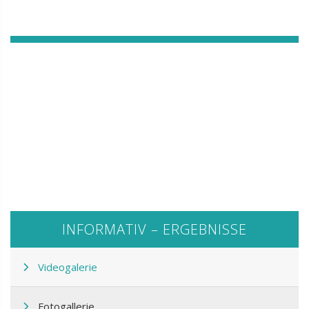
HOS - Verfahren zur
Anwendung von
medizinischen Perücken
INFORMATIV – ERGEBNISSE
Videogalerie
Fotogallerie