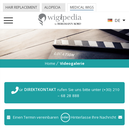
HAIR REPLACEMENT
ALOPECIA
MEDICAL WIGS
DE
Home
Videogalerie
Für
DIREKTKONTAKT
rufen Sie uns bitte unter (+30) 210
– 68 28 888
Einen Termin vereinbaren
Hinterlasse Ihre Nachricht
oder