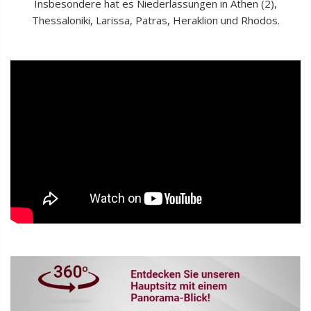
Insbesondere hat es Niederlassungen in Athen (2),
Thessaloniki, Larissa, Patras, Heraklion und Rhodos.