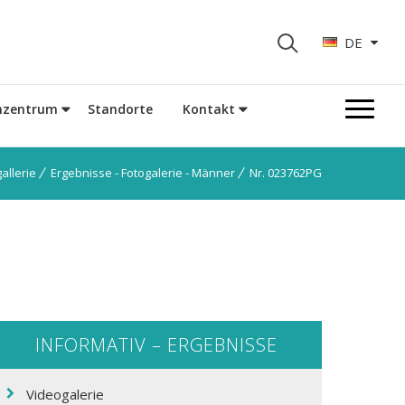
DE
nzentrum
Standorte
Kontakt
allerie
Ergebnisse - Fotogalerie - Männer
Nr. 023762PG
INFORMATIV – ERGEBNISSE
Videogalerie