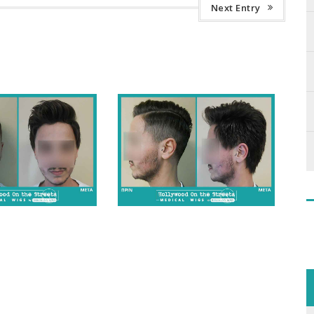
Next Entry
se - Fotogalerie
Ergebnisse - Fotogalerie
- Männer
- Männer