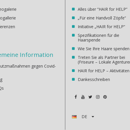
eogalerie
Alles über “HAIR for HELP”
ogallerie
„Für eine Handvoll Zöpfe“
ferenzen
Initiative „HAIR for HELP“
Spezifikationen für die
Haarspende
Wie Sie Ihre Haare spenden
emeine Information
Treten Sie als Partner bei
(Friseure – Lokale Agenture
hutzmaßnahmen gegen Covid-
HAIR for HELP – Aktivitäten
og
Dankesschreiben
Qs
DE