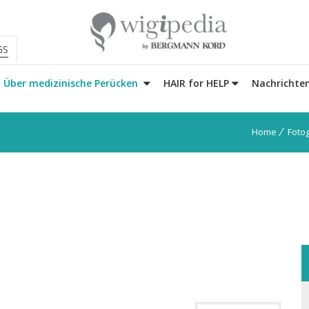
GS
Über medizinische Perücken
HAIR for HELP
Nachrichte
Home
Fotog