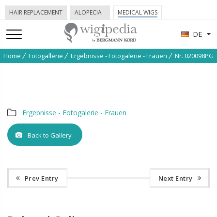
HAIR REPLACEMENT
ALOPECIA
MEDICAL WIGS
DE
Home
Fotogallerie
Ergebnisse - Fotogalerie - Frauen
Nr. 020098PG
Ergebnisse - Fotogalerie - Frauen
Back to Gallery
Prev Entry
Next Entry